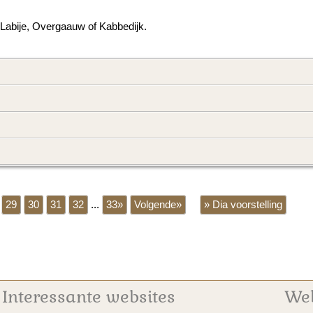
 Labije, Overgaauw of Kabbedijk.
29
30
31
32
...
33»
Volgende»
» Dia voorstelling
Interessante websites
We