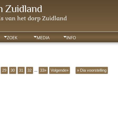
 Zuidland
s van het dorp Zuidland
ZOEK
MEDIA
INFO
29
30
31
32
...
33»
Volgende»
» Dia voorstelling