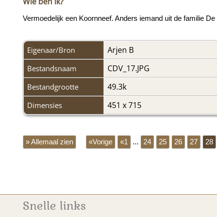
Wie ben ik?
Vermoedelijk een Koornneef. Anders iemand uit de familie De
Arjen B
Eigenaar/Bron
CDV_17.JPG
Bestandsnaam
49.3k
Bestandgrootte
451 x 715
Dimensies
» Allemaal zien
«Vorige
«1
...
24
25
26
27
28
Snelle links