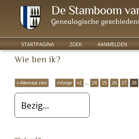
De Stamboom van
Genealogische geschiedeni
STARTPAGINA
ZOEK
AANMELDEN
Wie ben ik?
» Allemaal zien
«Vorige
«1
...
24
25
26
27
28
Bezig...