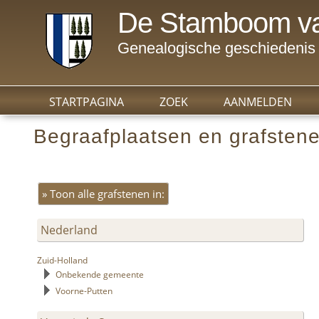
De Stamboom va
Genealogische geschiedenis 
STARTPAGINA
ZOEK
AANMELDEN
Begraafplaatsen en grafsten
» Toon alle grafstenen in:
Nederland
Zuid-Holland
Onbekende gemeente
Voorne-Putten