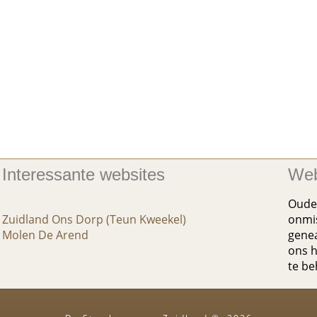
Interessante websites
Web
Oude 
Zuidland Ons Dorp (Teun Kweekel)
onmis
Molen De Arend
genea
ons h
te b