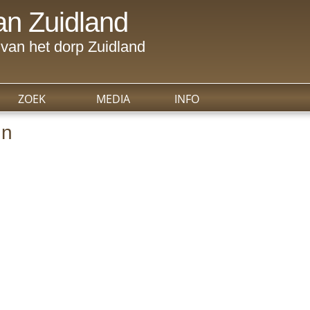
n Zuidland
van het dorp Zuidland
ZOEK
MEDIA
INFO
en