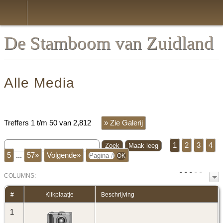
*Nederlands
De Stamboom van Zuidland
Alle Media
Treffers 1 t/m 50 van 2,812
» Zie Galerij
1
2
3
4
5
...
57»
Volgende»
COL
UMN
S:
TOGGLE
#
Klikplaatje
Beschrijving
1