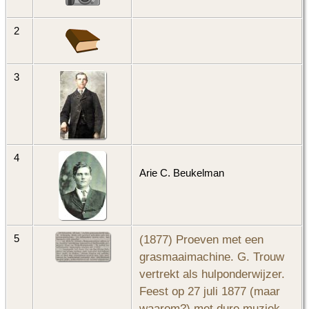
2
3
4
Arie C. Beukelman
(1877) Proeven met een
5
grasmaaimachine. G. Trouw
vertrekt als hulponderwijzer.
Feest op 27 juli 1877 (maar
waarom?) met dure muziek...