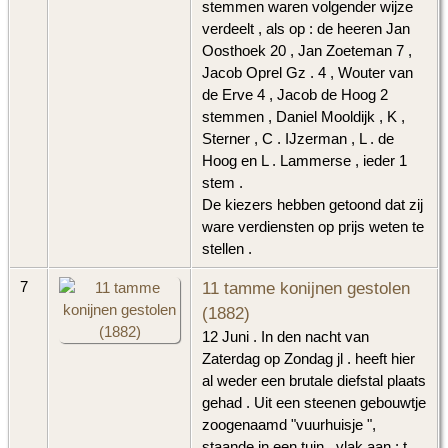
stemmen waren volgender wijze
verdeelt , als op : de heeren Jan
Oosthoek 20 , Jan Zoeteman 7 ,
Jacob Oprel Gz . 4 , Wouter van
de Erve 4 , Jacob de Hoog 2
stemmen , Daniel Mooldijk , K ,
Sterner , C . IJzerman , L . de
Hoog en L . Lammerse , ieder 1
stem .
De kiezers hebben getoond dat zij
ware verdiensten op prijs weten te
stellen .
11 tamme konijnen gestolen
7
(1882)
12 Juni . In den nacht van
Zaterdag op Zondag jl . heeft hier
al weder een brutale diefstal plaats
gehad . Uit een steenen gebouwtje
zoogenaamd "vuurhuisje ",
staande in een tuin , vlak aan ; t