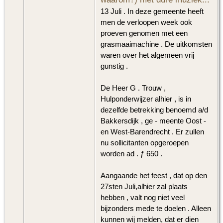
13 Juli . In deze gemeente heeft
men de verloopen week ook
proeven genomen met een
grasmaaimachine . De uitkomsten
waren over het algemeen vrij
gunstig .
De Heer G . Trouw ,
Hulponderwijzer alhier , is in
dezelfde betrekking benoemd a/d
Bakkersdijk , ge - meente Oost -
en West-Barendrecht . Er zullen
nu sollicitanten opgeroepen
worden ad . ƒ 650 .
Aangaande het feest , dat op den
27sten Juli,alhier zal plaats
hebben , valt nog niet veel
bijzonders mede te doelen . Alleen
kunnen wij melden, dat er dien