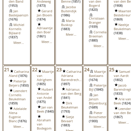
den Band
Andeweg
Benne
(1851)
van den
van den Be
(1953)
(1873)
Bogerd
(1908)
Jacoba
(1820)
Jan
Gerard
Buitendijk
Maarte
Bastejaanszn
Jan Bloem
(1986)
Bestebreur
Christiaan
(1676)
(1874)
(1869)
Maria
Branger
Michiel
Buskop
Neeltje
(1939)
Adriaantje
Kornelis
(1883)
Beukelman
den Boer
Cornelia
Bijlaard
(1838)
Meer...
(1861)
Breeman
(1837)
Meer...
(1880)
Meer...
Meer...
Meer...
21
22
23
24
25
Catharina
Maartje
Catharina
Maartje
Samuel
Aland
(1876)
van
Adriana
Bastiaans
van Aardt
Adrighem
Barendrech...
(1674)
(1802)
Pietertje
(1805)
(1897)
Beijers
(1850)
Pietertje
Jacob
Huibert
Adrianus
Bijl
(1840)
Barendregt
Leendert
Antonie
van den Berg
(1833)
Cornelis
Jan
van Andel
(1841)
Beukelman
Janszn
Arie van
(1875)
(1859)
Dirk
Blijvenburg
Beek
(1824)
Jan van
Beukelman
(1689)
Adelaide
Leender
Beek
(1840)
(1793)
Alena
Pieter
van den Be
Eugenie
Sietje
Bosschieter
(1867)
Abraham
Blanc
(1876)
Bevaart
(1900)
Meer...
van
(1883)
Meer...
Meer...
Bodegom
Meer...