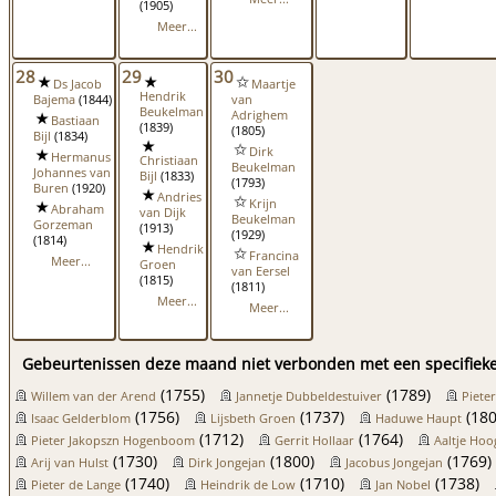
(1905)
Meer...
28
29
30
Ds Jacob
Maartje
Hendrik
Bajema
(1844)
van
Beukelman
Adrighem
Bastiaan
(1839)
(1805)
Bijl
(1834)
Dirk
Hermanus
Christiaan
Beukelman
Johannes van
Bijl
(1833)
(1793)
Buren
(1920)
Andries
Krijn
Abraham
van Dijk
Beukelman
Gorzeman
(1913)
(1929)
(1814)
Hendrik
Francina
Meer...
Groen
van Eersel
(1815)
(1811)
Meer...
Meer...
Gebeurtenissen deze maand niet verbonden met een specifieke
(1755)
(1789)
Willem van der Arend
Jannetje Dubbeldestuiver
Pieter
(1756)
(1737)
(180
Isaac Gelderblom
Lijsbeth Groen
Haduwe Haupt
(1712)
(1764)
Pieter Jakopszn Hogenboom
Gerrit Hollaar
Aaltje Hoo
(1730)
(1800)
(1769)
Arij van Hulst
Dirk Jongejan
Jacobus Jongejan
(1740)
(1710)
(1738)
Pieter de Lange
Heindrik de Low
Jan Nobel