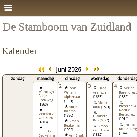
De Stamboom van Zuidland
Kalender
juni 2026
zondag
maandag
dinsdag
woensdag
donderda
1
2
3
4
John
Klaas
Adrianu
Willempje
William
Arenszn
Barendregt
Aagje
Alphenaar
(1663)
(1852)
Andeweg
(1931)
Maria
(1863)
Pieternella
Antje
Blok
(1891)
Neeltje
Bajema
Leendert
Bestebre...
(1886)
Elisabeth
van Beek
(1914)
Bos
(1827)
Simon
(1803)
Herman
Beukelman
Simon
Bottenberg
(1902)
van Brakel
Pietertje
(1844)
(1862)
Beukelman
Arij Blaak