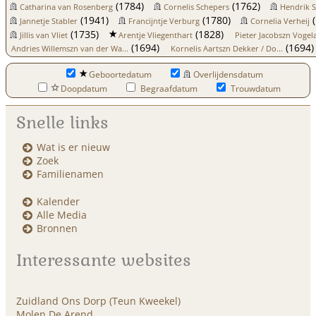
(1784)
(1762)
Catharina van Rosenberg
Cornelis Schepers
Hendrik 
(1941)
(1780)
(
Jannetje Stabler
Francijntje Verburg
Cornelia Verheij
(1735)
(1828)
Jillis van Vliet
Arentje Vliegenthart
Pieter Jacobszn Vogelaa
(1694)
(1694)
Andries Willemszn van der Wa...
Kornelis Aartszn Dekker / Do...
Geboortedatum
Overlijdensdatum
Doopdatum
Begraafdatum
Trouwdatum
Snelle links
Wat is er nieuw
Zoek
Familienamen
Kalender
Alle Media
Bronnen
Interessante websites
Zuidland Ons Dorp (Teun Kweekel)
Molen De Arend