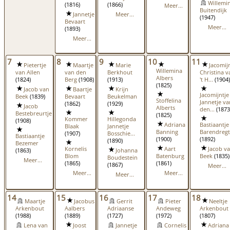
Willemi
(1816)
(1866)
Meer...
Buitendijk
Jannetje
Meer...
(1947)
Bevaart
Meer...
(1893)
Meer...
7
8
9
10
11
Pietertje
Maartje
Marie
Jacomij
Willemina
van Allen
van den
Berkhout
Christina v
Albers
(1824)
Berg
(1908)
(1913)
't H...
(1904)
(1825)
Jacob van
Baartje
Krijn
Jacomijntje
Beek
(1839)
Bevaart
Beukelman
Stoffelina
Jannetje va
(1862)
(1929)
Jacob
Alberts
den...
(1873
Bestebreurtje
(1825)
Kommer
Hillegonda
(1908)
Adriana
Bastiaantje
Blaak
Jannetje
Banning
Barendregt
(1907)
Bosschie...
Bastiaantje
(1900)
(1892)
(1890)
Bezemer
Kornelis
Aart
Jacob v
(1863)
Johanna
Blom
Batenburg
Beek
(1835)
Boudestein
Meer...
(1865)
(1861)
(1867)
Meer...
Meer...
Meer...
Meer...
14
15
16
17
18
Maartje
Jacobus
Gerrit
Pieter
Neeltje
Arkenbout
Aalbers
Adriaanse
Andeweg
Arkenbout
(1988)
(1889)
(1727)
(1972)
(1807)
Lena van
Joost
Jannetje
Cornelis
Adriana