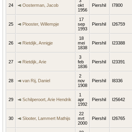
3
24
Oosterman, Jacob
okt
Piershil
I7800
1956
17
25
Plooster, Willempje
sep
Piershil
I26759
1993
18
26
Rietdijk, Annigje
mei
Piershil
I23388
1838
3
27
Rietdijk, Arie
feb
Piershil
I23391
1836
2
28
van Rij, Daniel
nov
Piershil
I8336
1908
1
29
Schilperoort, Arie Hendrik
apr
Piershil
I25642
1992
22
30
Slooter, Lammert Mathijs
mrt
Piershil
I26765
2000