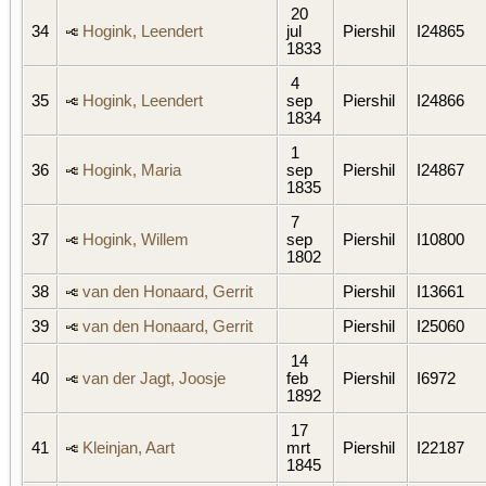
20
34
Hogink, Leendert
jul
Piershil
I24865
1833
4
35
Hogink, Leendert
sep
Piershil
I24866
1834
1
36
Hogink, Maria
sep
Piershil
I24867
1835
7
37
Hogink, Willem
sep
Piershil
I10800
1802
38
van den Honaard, Gerrit
Piershil
I13661
39
van den Honaard, Gerrit
Piershil
I25060
14
40
van der Jagt, Joosje
feb
Piershil
I6972
1892
17
41
Kleinjan, Aart
mrt
Piershil
I22187
1845