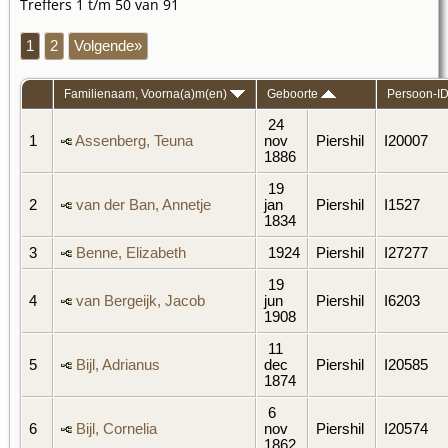
Treffers 1 t/m 50 van 91
1
2
Volgende»
Familienaam, Voorna(a)m(en)
Geboorte
Persoon-I
24
1
Assenberg, Teuna
nov
Piershil
I20007
1886
19
2
van der Ban, Annetje
jan
Piershil
I1527
1834
3
Benne, Elizabeth
1924
Piershil
I27277
19
4
van Bergeijk, Jacob
jun
Piershil
I6203
1908
11
5
Bijl, Adrianus
dec
Piershil
I20585
1874
6
6
Bijl, Cornelia
nov
Piershil
I20574
1862