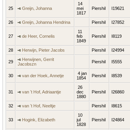
14
25
Greijn, Johanna
mei
Piershil
I19621
1817
26
Greijn, Johanna Hendrina
Piershil
I27852
11
27
de Heer, Cornelis
feb
Piershil
I8119
1849
28
Herwijn, Pieter Jacobs
Piershil
I24994
Herwijnen, Gerrit
29
Piershil
I5555
Jacobszn
4 jan
30
van der Hoek, Annetje
Piershil
I8539
1854
26
31
van 't Hof, Adriaantje
dec
Piershil
I26860
1880
32
van 't Hof, Neeltje
Piershil
I8615
10
33
Hogink, Elizabeth
jul
Piershil
I24864
1828