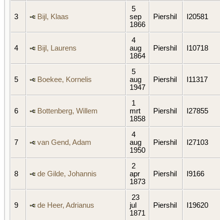
5
3
Bijl, Klaas
sep
Piershil
I20581
1866
4
4
Bijl, Laurens
aug
Piershil
I10718
1864
5
5
Boekee, Kornelis
aug
Piershil
I11317
1947
1
6
Bottenberg, Willem
mrt
Piershil
I27855
1858
4
7
van Gend, Adam
aug
Piershil
I27103
1950
2
8
de Gilde, Johannis
apr
Piershil
I9166
1873
23
9
de Heer, Adrianus
jul
Piershil
I19620
1871