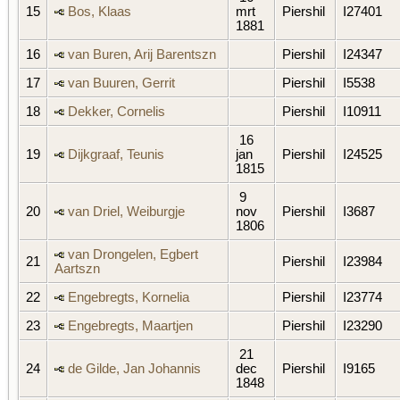
15
Bos, Klaas
mrt
Piershil
I27401
1881
16
van Buren, Arij Barentszn
Piershil
I24347
17
van Buuren, Gerrit
Piershil
I5538
18
Dekker, Cornelis
Piershil
I10911
16
19
Dijkgraaf, Teunis
jan
Piershil
I24525
1815
9
20
van Driel, Weiburgje
nov
Piershil
I3687
1806
van Drongelen, Egbert
21
Piershil
I23984
Aartszn
22
Engebregts, Kornelia
Piershil
I23774
23
Engebregts, Maartjen
Piershil
I23290
21
24
de Gilde, Jan Johannis
dec
Piershil
I9165
1848