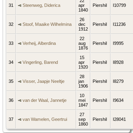
22
31
Steenweg, Diderica
apr
Piershil
I10799
1840
26
32
Stoof, Maaike Wilhelmina
dec
Piershil
I11236
1912
22
33
Verheij, Alberdina
aug
Piershil
I9995
1876
15
34
Vingerling, Barend
apr
Piershil
I8928
1920
28
35
Visser, Jaapje Neeltje
jan
Piershil
I8279
1906
10
36
van der Waal, Jannetje
mei
Piershil
I9634
1847
27
37
van Wamelen, Geertrui
sep
Piershil
I28041
1860