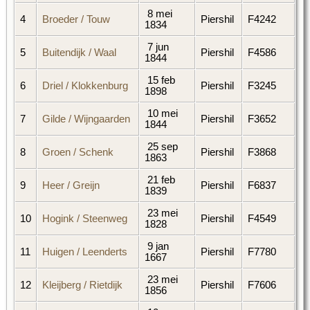
8 mei
4
Broeder / Touw
Piershil
F4242
1834
7 jun
5
Buitendijk / Waal
Piershil
F4586
1844
15 feb
6
Driel / Klokkenburg
Piershil
F3245
1898
10 mei
7
Gilde / Wijngaarden
Piershil
F3652
1844
25 sep
8
Groen / Schenk
Piershil
F3868
1863
21 feb
9
Heer / Greijn
Piershil
F6837
1839
23 mei
10
Hogink / Steenweg
Piershil
F4549
1828
9 jan
11
Huigen / Leenderts
Piershil
F7780
1667
23 mei
12
Kleijberg / Rietdijk
Piershil
F7606
1856