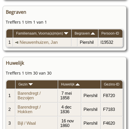
Begraven
Treffers 1 t/m 1 van 1
Familienaam, Voorna(a)m(en)
Begraven
Persoon-ID
1
Nieuwenhuizen, Jan
Piershil
I19532
Huwelijk
Treffers 1 t/m 30 van 30
Gezin
Huwelijk
Gezins-ID
Barendregt /
7 mei
1
Piershil
F8720
Bezoijen
1858
Barendregt /
4 dec
2
Piershil
F7183
Hokken
1836
16 nov
3
Bijl / Waal
Piershil
F4620
1860