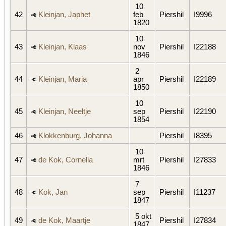
10
42
Kleinjan, Japhet
feb
Piershil
I9996
1820
10
43
Kleinjan, Klaas
nov
Piershil
I22188
1846
2
44
Kleinjan, Maria
apr
Piershil
I22189
1850
10
45
Kleinjan, Neeltje
sep
Piershil
I22190
1854
46
Klokkenburg, Johanna
Piershil
I8395
10
47
de Kok, Cornelia
mrt
Piershil
I27833
1846
7
48
Kok, Jan
sep
Piershil
I11237
1847
5 okt
49
de Kok, Maartje
Piershil
I27834
1847