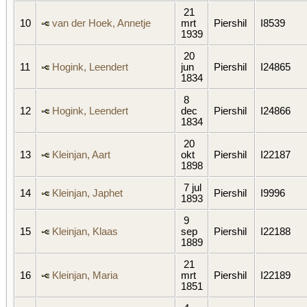
21
10
van der Hoek, Annetje
mrt
Piershil
I8539
1939
20
11
Hogink, Leendert
jun
Piershil
I24865
1834
8
12
Hogink, Leendert
dec
Piershil
I24866
1834
20
13
Kleinjan, Aart
okt
Piershil
I22187
1898
7 jul
14
Kleinjan, Japhet
Piershil
I9996
1893
9
15
Kleinjan, Klaas
sep
Piershil
I22188
1889
21
16
Kleinjan, Maria
mrt
Piershil
I22189
1851