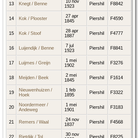
10 nov
13
Knegt / Benne
Piershil
F8842
1923
27 apr
14
Kok / Plooster
Piershil
F4590
1845
28 apr
15
Kok / Stoof
Piershil
F4777
1887
7 jul
16
Luijendijk / Benne
Piershil
F8841
1923
1 mei
17
Luijmes / Greijn
Piershil
F3276
1902
2 mei
18
Meijden / Beek
Piershil
F1614
1845
Nieuwenhuizen /
1 feb
19
Piershil
F3322
Hoek
1895
Noordermeer /
1 mei
20
Piershil
F3183
Andeweg
1901
24 nov
21
Remers / Waal
Piershil
F4568
1837
30 nov
22
Rietdijk / Tol
Piershil
F8225