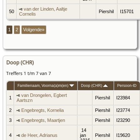
van der Linden, Aaltje
50
Piershil
I15701
Cornelis
1
2
Volgende»
Doop (CHR)
Treffers 1 t/m 7 van 7
Familienaam, Voorna(a)m(en)
Doop (CHR)
Persoon-ID
van Drongelen, Egbert
1
Piershil
I23984
Aartszn
2
Engebregts, Kornelia
Piershil
I23774
3
Engebregts, Maartjen
Piershil
I23290
14
4
de Heer, Adrianus
jan
Piershil
I19620