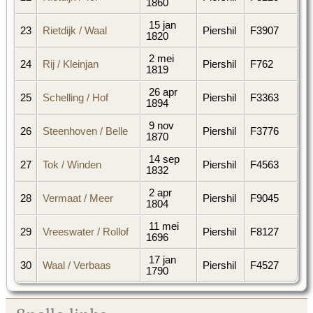
1860
15 jan
23
Rietdijk / Waal
Piershil
F3907
1820
2 mei
24
Rij / Kleinjan
Piershil
F762
1819
26 apr
25
Schelling / Hof
Piershil
F3363
1894
9 nov
26
Steenhoven / Belle
Piershil
F3776
1870
14 sep
27
Tok / Winden
Piershil
F4563
1832
2 apr
28
Vermaat / Meer
Piershil
F9045
1804
11 mei
29
Vreeswater / Rollof
Piershil
F8127
1696
17 jan
30
Waal / Verbaas
Piershil
F4527
1790