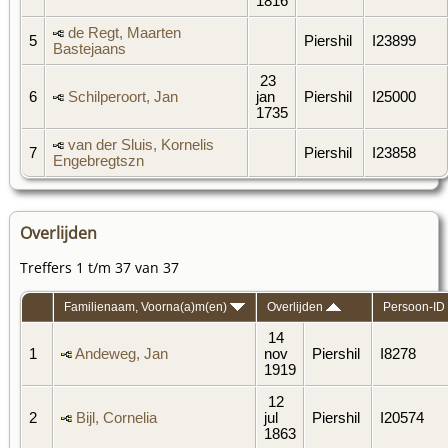
1816
de Regt, Maarten
5
Piershil
I23899
Bastejaans
23
6
Schilperoort, Jan
jan
Piershil
I25000
1735
van der Sluis, Kornelis
7
Piershil
I23858
Engebregtszn
Overlijden
Treffers 1 t/m 37 van 37
Familienaam, Voorna(a)m(en)
Overlijden
Persoon-ID
14
1
Andeweg, Jan
nov
Piershil
I8278
1919
12
2
Bijl, Cornelia
jul
Piershil
I20574
1863