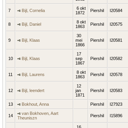
6 okt
7
Bijl, Cornelia
Piershil
I20584
1872
8 okt
8
Bijl, Daniel
Piershil
I20575
1863
30
9
Bijl, Klaas
mei
Piershil
I20581
1866
17
10
Bijl, Klaas
sep
Piershil
I20582
1867
8 okt
11
Bijl, Laurens
Piershil
I20578
1863
12
12
Bijl, leendert
jan
Piershil
I20583
1871
13
Bokhout, Anna
Piershil
I27923
van Bokhoven, Aart
14
Piershil
I15896
Theuniszn
16