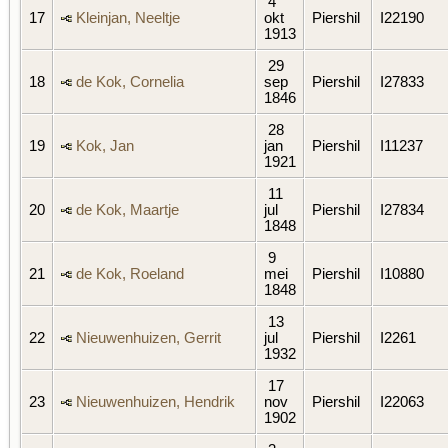
4
17
Kleinjan, Neeltje
okt
Piershil
I22190
1913
29
18
de Kok, Cornelia
sep
Piershil
I27833
1846
28
19
Kok, Jan
jan
Piershil
I11237
1921
11
20
de Kok, Maartje
jul
Piershil
I27834
1848
9
21
de Kok, Roeland
mei
Piershil
I10880
1848
13
22
Nieuwenhuizen, Gerrit
jul
Piershil
I2261
1932
17
23
Nieuwenhuizen, Hendrik
nov
Piershil
I22063
1902