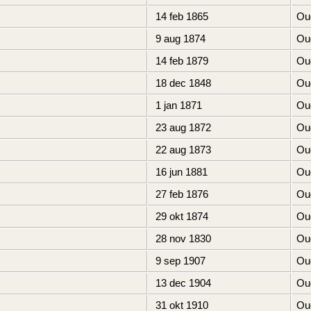
14 feb 1865
Ou
9 aug 1874
Ou
14 feb 1879
Ou
18 dec 1848
Ou
1 jan 1871
Ou
23 aug 1872
Ou
22 aug 1873
Ou
16 jun 1881
Ou
27 feb 1876
Ou
29 okt 1874
Ou
28 nov 1830
Ou
9 sep 1907
Ou
13 dec 1904
Ou
31 okt 1910
Ou