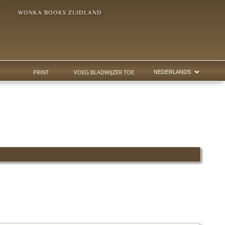
WONKA BOOKS ZUIDLAND
PRINT
VOEG BLADWIJZER TOE