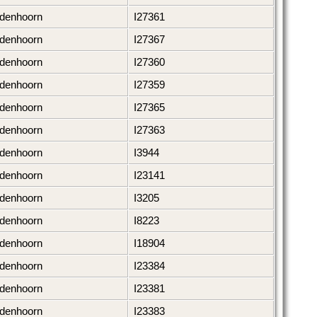
denhoorn
I27361
denhoorn
I27367
denhoorn
I27360
denhoorn
I27359
denhoorn
I27365
denhoorn
I27363
denhoorn
I3944
denhoorn
I23141
denhoorn
I3205
denhoorn
I8223
denhoorn
I18904
denhoorn
I23384
denhoorn
I23381
denhoorn
I23383