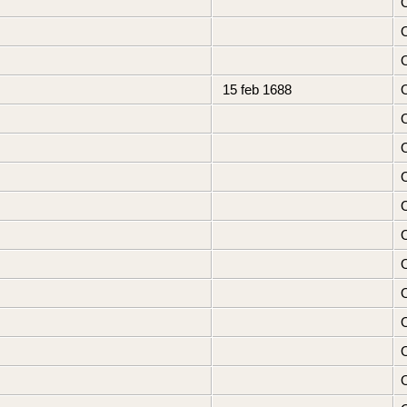
15 feb 1688