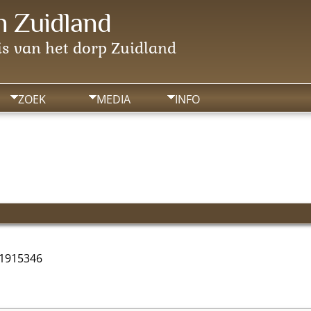
 Zuidland
s van het dorp Zuidland
ZOEK
MEDIA
INFO
1915346