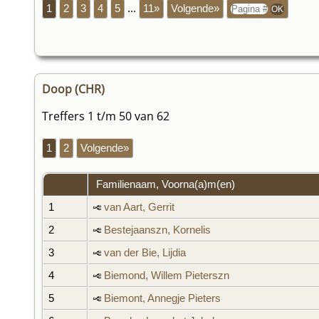
1
2
3
4
5
...
11»
Volgende»
Doop (CHR)
Treffers 1 t/m 50 van 62
1
2
Volgende»
Familienaam, Voorna(a)m(en)
1
van Aart, Gerrit
2
Bestejaanszn, Kornelis
3
van der Bie, Lijdia
4
Biemond, Willem Pieterszn
5
Biemont, Annegje Pieters