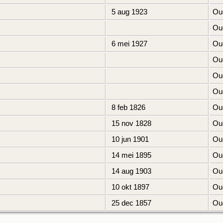
5 aug 1923
Ou
Ou
6 mei 1927
Ou
Ou
Ou
Ou
8 feb 1826
Ou
15 nov 1828
Ou
10 jun 1901
Ou
14 mei 1895
Ou
14 aug 1903
Ou
10 okt 1897
Ou
25 dec 1857
Ou