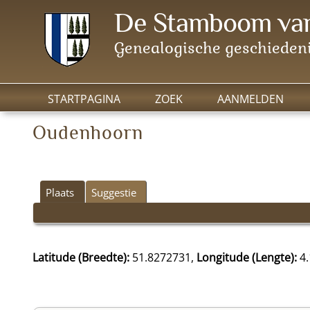
De Stamboom van
Genealogische geschiedeni
STARTPAGINA
ZOEK
AANMELDEN
Oudenhoorn
Plaats
Suggestie
Latitude (Breedte):
51.8272731,
Longitude (Lengte):
4.