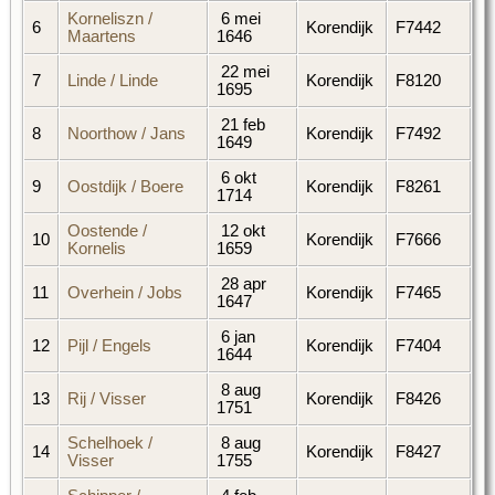
Korneliszn /
6 mei
6
Korendijk
F7442
Maartens
1646
22 mei
7
Linde / Linde
Korendijk
F8120
1695
21 feb
8
Noorthow / Jans
Korendijk
F7492
1649
6 okt
9
Oostdijk / Boere
Korendijk
F8261
1714
Oostende /
12 okt
10
Korendijk
F7666
Kornelis
1659
28 apr
11
Overhein / Jobs
Korendijk
F7465
1647
6 jan
12
Pijl / Engels
Korendijk
F7404
1644
8 aug
13
Rij / Visser
Korendijk
F8426
1751
Schelhoek /
8 aug
14
Korendijk
F8427
Visser
1755