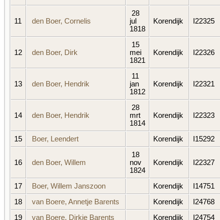
28
11
den Boer, Cornelis
jul
Korendijk
I22325
1818
15
12
den Boer, Dirk
mei
Korendijk
I22326
1821
11
13
den Boer, Hendrik
jan
Korendijk
I22321
1812
28
14
den Boer, Hendrik
mrt
Korendijk
I22323
1814
15
Boer, Leendert
Korendijk
I15292
18
16
den Boer, Willem
nov
Korendijk
I22327
1824
17
Boer, Willem Janszoon
Korendijk
I14751
18
van Boere, Annetje Barents
Korendijk
I24768
19
van Boere, Dirkje Barents
Korendijk
I24754