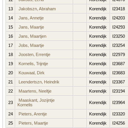
13
Jakobszn, Abraham
Korendijk
I23418
14
Jans, Annetje
Korendijk
I24203
15
Jans, Maartje
Korendijk
I24293
16
Jans, Maartjen
Korendijk
I23250
17
Jobs, Maartje
Korendijk
I23254
18
Joosten, Errentje
Korendijk
I22979
19
Kornelis, Trijntje
Korendijk
I23687
20
Kouwaal, Dirk
Korendijk
I23683
21
Leendertszn, Heindrik
Korendijk
I23367
22
Maartens, Neeltje
Korendijk
I23194
Maaskant, Jozijntje
23
Korendijk
I23964
Kornelis
24
Pieters, Arentje
Korendijk
I23320
25
Pieters, Maartje
Korendijk
I24256