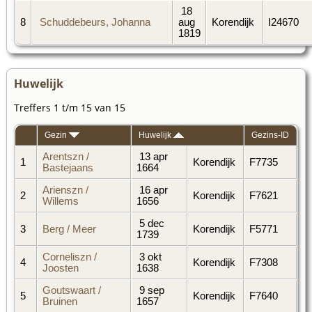
18
8
Schuddebeurs, Johanna
aug
Korendijk
I24670
1819
Huwelijk
Treffers 1 t/m 15 van 15
Gezin
Huwelijk
Gezins-ID
Arentszn /
13 apr
1
Korendijk
F7735
Bastejaans
1664
Arienszn /
16 apr
2
Korendijk
F7621
Willems
1656
5 dec
3
Berg / Meer
Korendijk
F5771
1739
Corneliszn /
3 okt
4
Korendijk
F7308
Joosten
1638
Goutswaart /
9 sep
5
Korendijk
F7640
Bruinen
1657