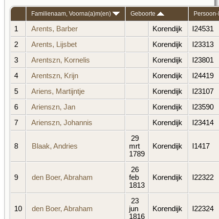
Familienaam, Voorna(a)m(en)
Geboorte
Persoon-
1
Arents, Barber
Korendijk
I24531
2
Arents, Lijsbet
Korendijk
I23313
3
Arentszn, Kornelis
Korendijk
I23801
4
Arentszn, Krijn
Korendijk
I24419
5
Ariens, Martijntje
Korendijk
I23107
6
Arienszn, Jan
Korendijk
I23590
7
Arienszn, Johannis
Korendijk
I23414
29
8
Blaak, Andries
mrt
Korendijk
I1417
1789
26
9
den Boer, Abraham
feb
Korendijk
I22322
1813
23
10
den Boer, Abraham
jun
Korendijk
I22324
1816