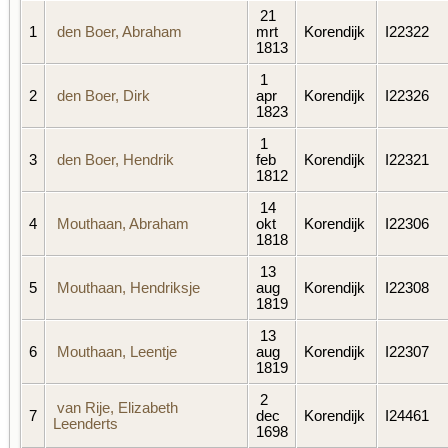
21
1
den Boer, Abraham
mrt
Korendijk
I22322
1813
1
2
den Boer, Dirk
apr
Korendijk
I22326
1823
1
3
den Boer, Hendrik
feb
Korendijk
I22321
1812
14
4
Mouthaan, Abraham
okt
Korendijk
I22306
1818
13
5
Mouthaan, Hendriksje
aug
Korendijk
I22308
1819
13
6
Mouthaan, Leentje
aug
Korendijk
I22307
1819
2
van Rije, Elizabeth
7
dec
Korendijk
I24461
Leenderts
1698