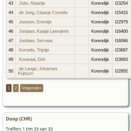
43
Jobs, Maartje
Korendijk
I23254
44
de Jong, Claasje Cornelis
Korendijk
I15415
45
Joosten, Errentje
Korendijk
I22979
46
Jordaan, Kaatje Leenderts
Korendijk
I16400
47
Jordaan, Servaas
Korendijk
I16066
48
Kornelis, Trijntje
Korendijk
I23687
49
Kouwaal, Dirk
Korendijk
I23683
de Lange, Johannes
50
Korendijk
I22892
Krijnszn
1
2
Volgende»
Doop (CHR)
Treffers 1 t/m 33 van 33