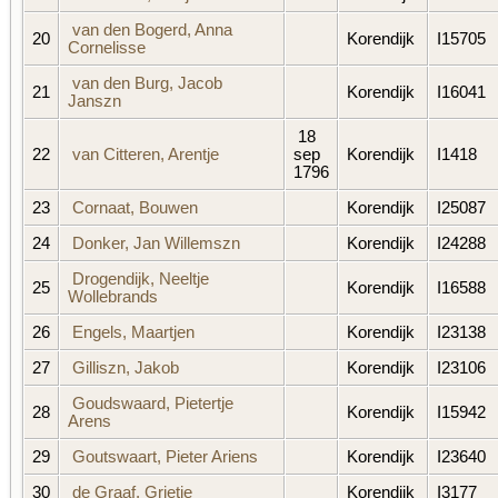
van den Bogerd, Anna
20
Korendijk
I15705
Cornelisse
van den Burg, Jacob
21
Korendijk
I16041
Janszn
18
22
van Citteren, Arentje
sep
Korendijk
I1418
1796
23
Cornaat, Bouwen
Korendijk
I25087
24
Donker, Jan Willemszn
Korendijk
I24288
Drogendijk, Neeltje
25
Korendijk
I16588
Wollebrands
26
Engels, Maartjen
Korendijk
I23138
27
Gilliszn, Jakob
Korendijk
I23106
Goudswaard, Pietertje
28
Korendijk
I15942
Arens
29
Goutswaart, Pieter Ariens
Korendijk
I23640
30
de Graaf, Grietje
Korendijk
I3177