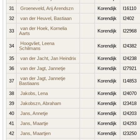
31
Groeneveld, Arij Arendszn
Korendijk
I16110
32
van der Heuvel, Bastiaan
Korendijk
I2402
van der Hoek, Kornelia
33
Korendijk
I22968
Aarts
Hoogvliet, Leena
34
Korendijk
I24382
Schilmans
35
van der Jacht, Jan Heindrix
Korendijk
I24238
36
van der Jagt, Jannetje
Korendijk
I27921
van der Jagt, Jannetje
37
Korendijk
I14853
Bastiaans
38
Jakobs, Lena
Korendijk
I24070
39
Jakobszn, Abraham
Korendijk
I23418
40
Jans, Annetje
Korendijk
I24203
41
Jans, Maartje
Korendijk
I24293
42
Jans, Maartjen
Korendijk
I23250