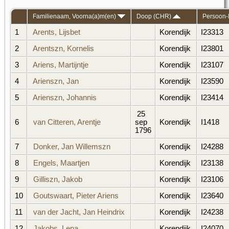
Familienaam, Voorna(a)m(en)
Doop (CHR)
Persoon-
1
Arents, Lijsbet
Korendijk
I23313
2
Arentszn, Kornelis
Korendijk
I23801
3
Ariens, Martijntje
Korendijk
I23107
4
Arienszn, Jan
Korendijk
I23590
5
Arienszn, Johannis
Korendijk
I23414
25
6
van Citteren, Arentje
sep
Korendijk
I1418
1796
7
Donker, Jan Willemszn
Korendijk
I24288
8
Engels, Maartjen
Korendijk
I23138
9
Gilliszn, Jakob
Korendijk
I23106
10
Goutswaart, Pieter Ariens
Korendijk
I23640
11
van der Jacht, Jan Heindrix
Korendijk
I24238
12
Jakobs, Lena
Korendijk
I24070