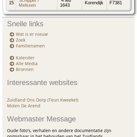
Schipper /
4 feb
15
Korendijk
F7381
Melssen
1643
Snelle links
Wat is er nieuw
Zoek
Familienamen
Kalender
Alle Media
Bronnen
Interessante websites
Zuidland Ons Dorp (Teun Kweekel)
Molen De Arend
Webmaster Message
Oude foto's, verhalen en andere documentatie zijn
onmisbaar in het behouden van het Zuidlands