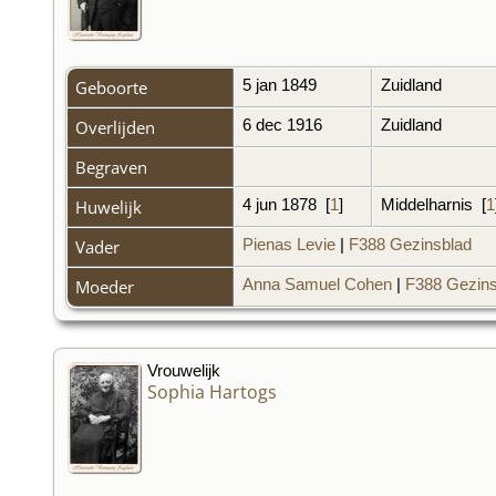
Geboorte
5 jan 1849
Zuidland
Overlijden
6 dec 1916
Zuidland
Begraven
Huwelijk
4 jun 1878
[
1
]
Middelharnis
[
1
Vader
Pienas Levie
|
F388 Gezinsblad
Moeder
Anna Samuel Cohen
|
F388 Gezins
Vrouwelijk
Sophia Hartogs