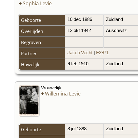
+
Sophia Levie
Geboorte
10 dec 1886
Zuidland
Overlijden
12 okt 1942
Auschwitz
Begraven
Partner
Jacob Vecht
|
F2971
Huwelijk
9 feb 1910
Zuidland
Vrouwelijk
+
Willemina Levie
Geboorte
8 jul 1888
Zuidland