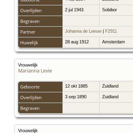
Overlijden
2 jul 1943
Sobibor
Begraven
Partner
Johanna de Leeuw
|
F2911
Huwelijk
28 aug 1912
Amsterdam
Vrouwelijk
Marianna Levie
Geboorte
12 okt 1885
Zuidland
Overlijden
3 sep 1890
Zuidland
Begraven
Vrouwelijk