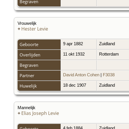
Begraven
Vrouwelijk
+
Hester Levie
Geboorte
9 apr 1882
Zuidland
Overlijden
11 okt 1932
Rotterdam
Begraven
Partner
David Anton Cohen
|
F3038
Huwelijk
18 dec 1907
Zuidland
Mannelijk
+
Elias Joseph Levie
Geboorte
4 feb 1884
Zuidland