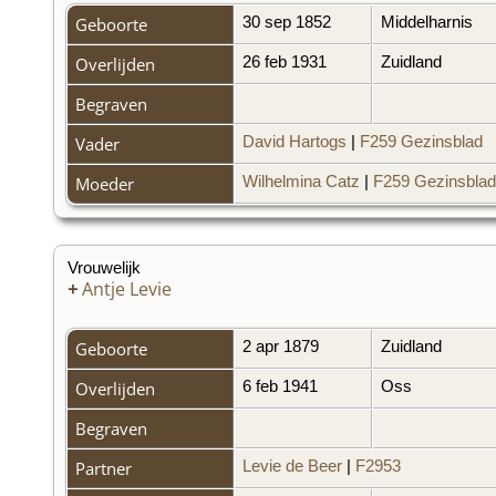
Geboorte
30 sep 1852
Middelharnis
Overlijden
26 feb 1931
Zuidland
Begraven
Vader
David Hartogs
|
F259 Gezinsblad
Moeder
Wilhelmina Catz
|
F259 Gezinsblad
Vrouwelijk
+
Antje Levie
Geboorte
2 apr 1879
Zuidland
Overlijden
6 feb 1941
Oss
Begraven
Partner
Levie de Beer
|
F2953