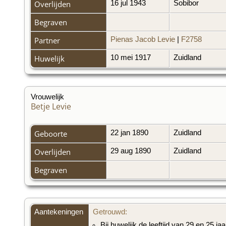
Overlijden
16 jul 1943
Sobibor
Begraven
Partner
Pienas Jacob Levie
|
F2758
Huwelijk
10 mei 1917
Zuidland
Vrouwelijk
Betje Levie
Geboorte
22 jan 1890
Zuidland
Overlijden
29 aug 1890
Zuidland
Begraven
Aantekeningen
Getrouwd:
Bij huwelijk de leeftijd van 29 en 25 jaa