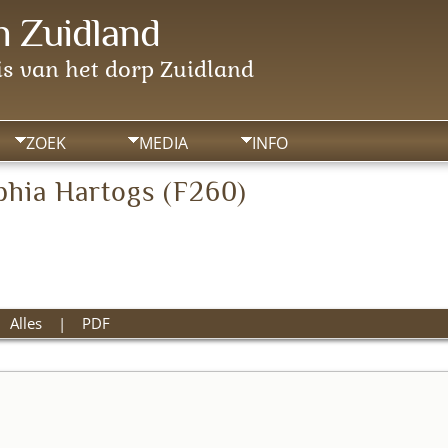
 Zuidland
s van het dorp Zuidland
ZOEK
MEDIA
INFO
phia Hartogs (F260)
|
Alles
|
PDF