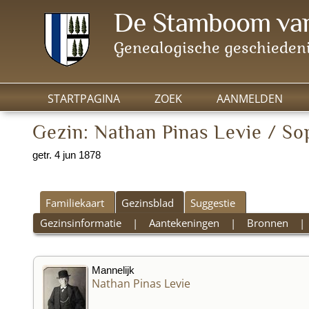
De Stamboom van
Genealogische geschiedeni
STARTPAGINA
ZOEK
AANMELDEN
Gezin: Nathan Pinas Levie / So
getr. 4 jun 1878
Familiekaart
Gezinsblad
Suggestie
Gezinsinformatie
|
Aantekeningen
|
Bronnen
Mannelijk
Nathan Pinas Levie