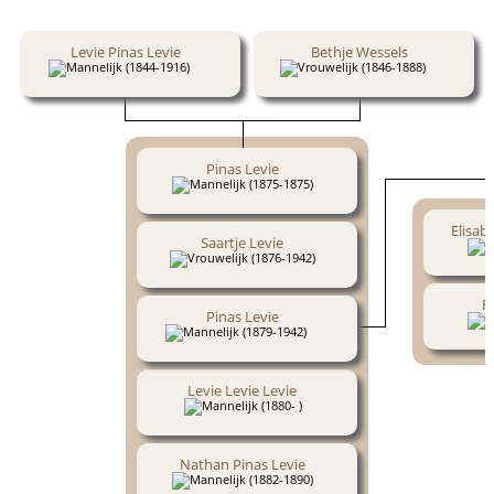
Levie Pinas Levie
Bethje Wessels
(1844-1916)
(1846-1888)
Pinas Levie
(1875-1875)
Elisab
Saartje Levie
(1876-1942)
R
Pinas Levie
(1879-1942)
Levie Levie Levie
(1880- )
Nathan Pinas Levie
(1882-1890)