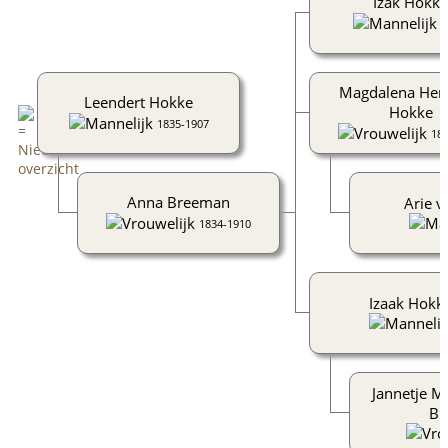
Izak Hokke
-
Magdalena Hen
Leendert Hokke
Hokke
1835-1907
18
Anna Breeman
Arie v
1834-1910
Izaak Hokk
Jannetje M
Br