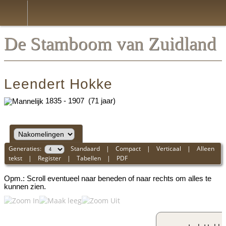
*Nederlands
De Stamboom van Zuidland
Leendert Hokke
1835 - 1907 (71 jaar)
Generaties:
Standaard
|
Compact
|
Verticaal
|
Alleen
tekst
|
Register
|
Tabellen
|
PDF
Opm.: Scroll eventueel naar beneden of naar rechts om alles te
kunnen zien.