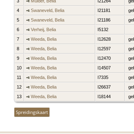
3
Mulder, Belia
I21264
geb
4
Swaneveld, Belia
I21181
geb
5
Swaneveld, Belia
I21186
geb
6
Verheij, Belia
I5132
7
Weeda, Belia
I12628
geb
8
Weeda, Belia
I12597
geb
9
Weeda, Belia
I12470
geb
10
Weeda, Belia
I14507
geb
11
Weeda, Belia
I7335
geb
12
Weeda, Belia
I26637
geb
13
Weeda, Belia
I18144
geb
Spreidingskaart