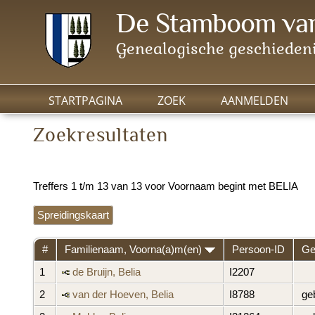
De Stamboom van
Genealogische geschiedeni
STARTPAGINA
ZOEK
AANMELDEN
Zoekresultaten
Treffers 1 t/m 13 van 13 voor Voornaam begint met BELIA
Spreidingskaart
#
Familienaam, Voorna(a)m(en)
Persoon-ID
Ge
1
de Bruijn, Belia
I2207
2
van der Hoeven, Belia
I8788
geb